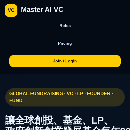
Master AI VC
VC
Roles
Pricing
Join / Login
GLOBAL FUNDRAISING · VC · LP · FOUNDER ·
FUND
讓全球創投、基金、LP、